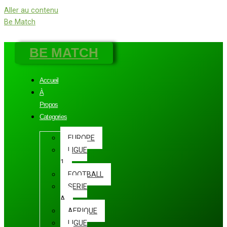
Aller au contenu
Be Match
BE MATCH
Accueil
À
Propos
Categories
EUROPE
LIGUE
1
FOOTBALL
SERIE
A
AFRIQUE
LIGUE