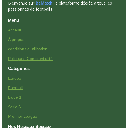
Bienvenue sur
BeMatch
, la plateforme dédiée à tous les
passionnés de football !
Menu
Acceuil
À propos
conditions d'utilisation
Politiques-Confidentialité
Categories
Europe
Football
Ligue 1
Serie A
Premier League
Nos Réseaux Sociaux