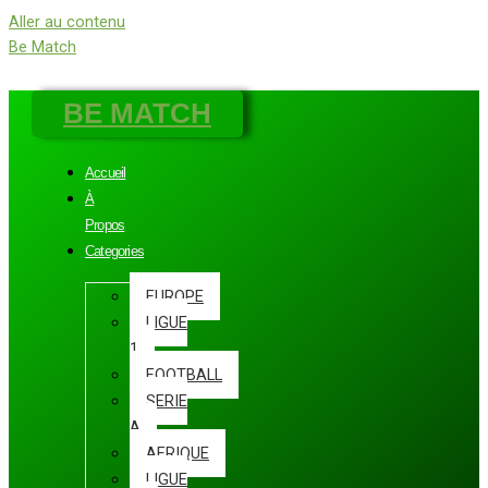
Aller au contenu
Be Match
BE MATCH
Accueil
À
Propos
Categories
EUROPE
LIGUE
1
FOOTBALL
SERIE
A
AFRIQUE
LIGUE