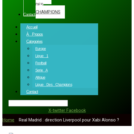
DES
CHAMPIONS
Contact
Accueil
À Propos
Categories
Europe
Ligue 1
Football
Serie A
Afrique
Ligue Des Champions
Contact
X-twitter
Facebook
Home
»
Real Madrid : direction Liverpool pour Xabi Alonso ?