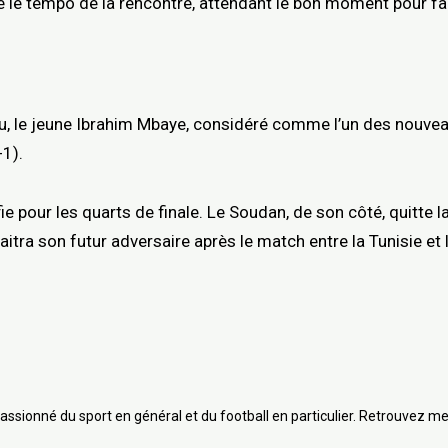
é le tempo de la rencontre, attendant le bon moment pour fai
u, le jeune Ibrahim Mbaye, considéré comme l’un des nouveau
-1).
ie pour les quarts de finale. Le Soudan, de son côté, quitte l
tra son futur adversaire après le match entre la Tunisie et l
assionné du sport en général et du football en particulier. Retrouvez me