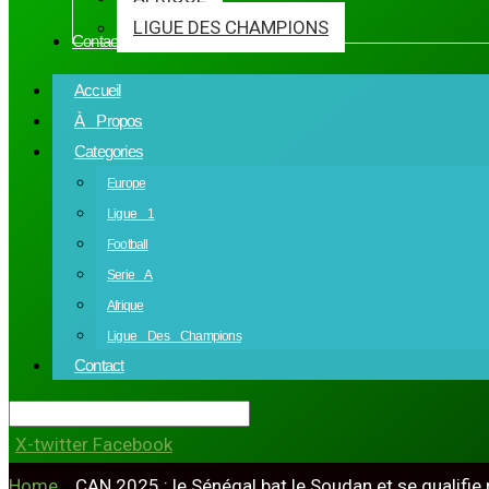
LIGUE DES CHAMPIONS
Contact
Accueil
À Propos
Categories
Europe
Ligue 1
Football
Serie A
Afrique
Ligue Des Champions
Contact
X-twitter
Facebook
Home
»
CAN 2025 : le Sénégal bat le Soudan et se qualifie 