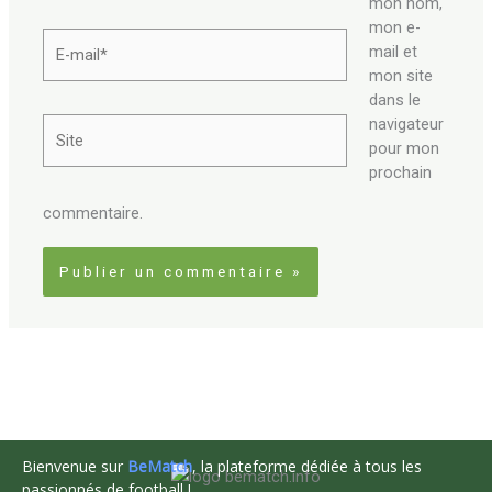
mon nom,
mon e-
E-
mail et
mail*
mon site
dans le
navigateur
Site
pour mon
prochain
commentaire.
Bienvenue sur
BeMatch
, la plateforme dédiée à tous les
passionnés de football !