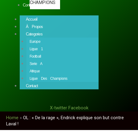
CHAMPIONS
Contact
Accueil
À Propos
Categories
Europe
Ligue 1
Football
Serie A
Afrique
Ligue Des Champions
Contact
X-twitter
Facebook
Home
»
OL : « De la rage », Endrick explique son but contre
Laval !