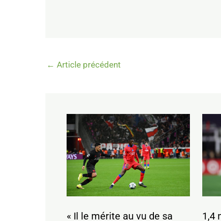
←
Article précédent
« Il le mérite au vu de sa
1,4 