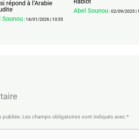
Rabiot
i répond à l’Arabie
udite
Abel Sounou
:
02/09/2025
|
l Sounou
:
14/01/2026
|
10:55
taire
s publiée.
Les champs obligatoires sont indiqués avec
*