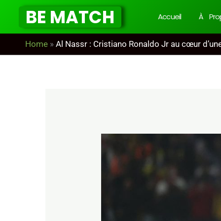
Aller
BE MATCH
Accueil
À Pro
au
contenu
Home
»
Al Nassr : Cristiano Ronaldo Jr au cœur d’u