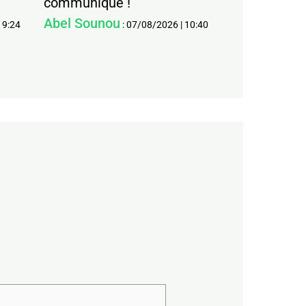
communiqué !
Abel Sounou
19:24
:
07/08/2026
|
10:40