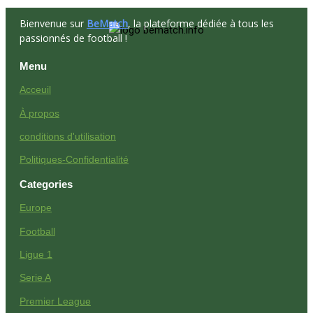
Bienvenue sur
BeMatch
, la plateforme dédiée à tous les
passionnés de football !
Menu
Acceuil
À propos
conditions d'utilisation
Politiques-Confidentialité
Categories
Europe
Football
Ligue 1
Serie A
Premier League