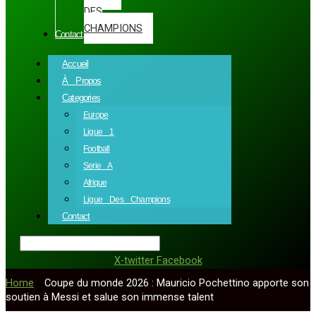
DES
CHAMPIONS
Contact
Accueil
À Propos
Categories
Europe
Ligue 1
Football
Serie A
Afrique
Ligue Des Champions
Contact
X-twitter
Facebook
Home
»
Coupe du monde 2026 : Mauricio Pochettino apporte son
soutien à Messi et salue son immense talent