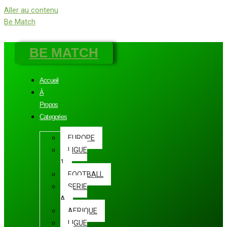
Aller au contenu
Be Match
BE MATCH
Accueil
À
Propos
Categories
EUROPE
LIGUE
1
FOOTBALL
SERIE
A
AFRIQUE
LIGUE