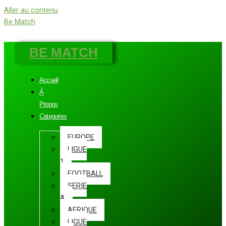
Aller au contenu
Be Match
BE MATCH
Accueil
À
Propos
Categories
EUROPE
LIGUE
1
FOOTBALL
SERIE
A
AFRIQUE
LIGUE