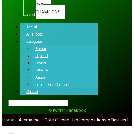
DES
CHAMPIONS
Contact
Accueil
À Propos
Categories
Europe
Ligue 1
Football
Serie A
Afrique
Ligue Des Champions
Contact
X-twitter
Facebook
Home
»
Allemagne – Côte d’Ivoire : les compositions officielles !