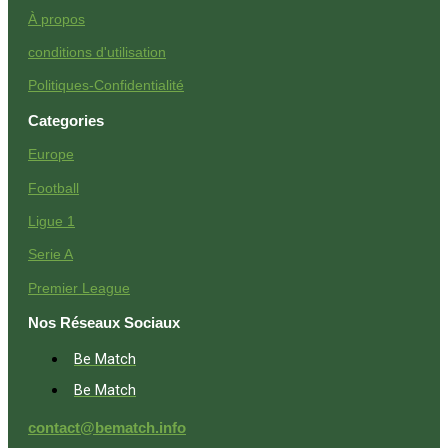
À propos
conditions d'utilisation
Politiques-Confidentialité
Categories
Europe
Football
Ligue 1
Serie A
Premier League
Nos Réseaux Sociaux
Be Match
Be Match
contact@bematch.info