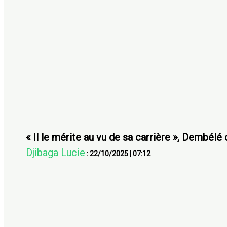
« Il le mérite au vu de sa carrière », Dembélé
Djibaga Lucie
:
22/10/2025
|
07:12