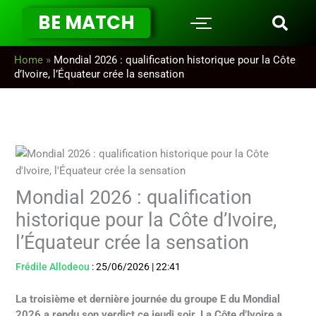
Aller
BE MATCH
au
contenu
Home
»
Mondial 2026 : qualification historique pour la Côte
d’Ivoire, l’Équateur crée la sensation
Mondial 2026 : qualification
historique pour la Côte d’Ivoire,
l’Équateur crée la sensation
Frédile Allodeou
:
25/06/2026
|
22:41
La troisième et dernière journée du groupe E du Mondial
2026 a rendu son verdict ce jeudi soir. La Côte d’Ivoire a