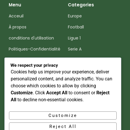
Menu
Categories
Acceuil
Europe
À propos
Football
conditions d'utilisation
Ligue 1
Politiques-Confidentialité
Serie A
Premier League
We respect your privacy
Cookies help us improve your experience, deliver
Nos Réseaux Sociaux
personalized content, and analyze traffic. You can
choose which cookies to allow by clicking
Be Match
Customize
. Click
Accept All
to consent or
Reject
All
to decline non-essential cookies.
Be Match
Customize
contact@bematch.info
Reject All