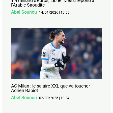
1,4 milliard d’euros, Lionel Messi répond à
l’Arabie Saoudite
Abel Sounou
:
14/01/2026
|
10:55
AC Milan : le salaire XXL que va toucher
Adrien Rabiot
Abel Sounou
:
02/09/2025
|
19:24