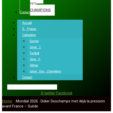
DES
CHAMPIONS
Contact
Accueil
À Propos
Categories
Europe
Ligue 1
Football
Serie A
Afrique
Ligue Des Champions
Contact
X-twitter
Facebook
Home
»
Mondial 2026 : Didier Deschamps met déjà la pression
avant France – Suède