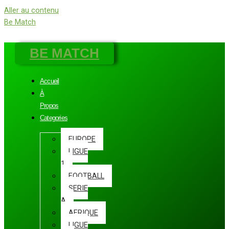
Aller au contenu
Be Match
BE MATCH
Accueil
À
Propos
Categories
EUROPE
LIGUE
1
FOOTBALL
SERIE
A
AFRIQUE
LIGUE