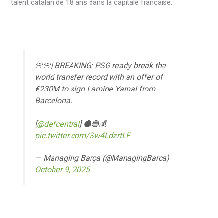
talent catalan de 18 ans dans la capitale française.
🚨🚨| BREAKING: PSG ready break the
world transfer record with an offer of
€230M to sign Lamine Yamal from
Barcelona.
[
@defcentral
] 🔵🔴💰
pic.twitter.com/Sw4LdzrtLF
— Managing Barça (@ManagingBarca)
October 9, 2025