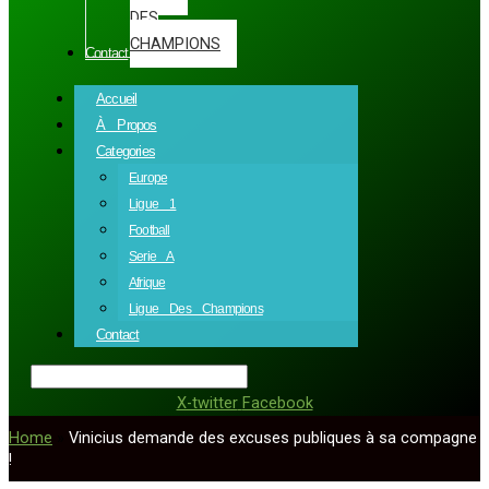
DES
CHAMPIONS
Contact
Accueil
À Propos
Categories
Europe
Ligue 1
Football
Serie A
Afrique
Ligue Des Champions
Contact
X-twitter
Facebook
Home
»
Vinicius demande des excuses publiques à sa compagne
!