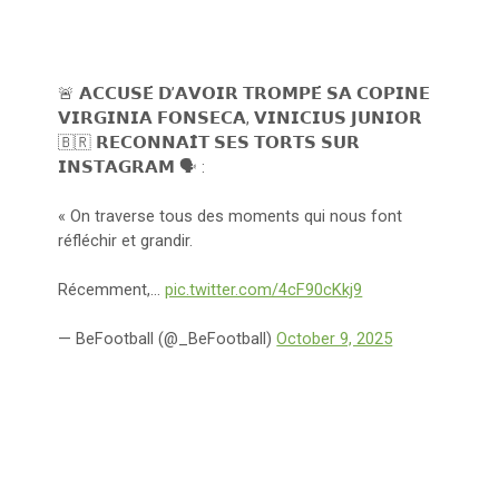
🚨 𝗔𝗖𝗖𝗨𝗦𝗘́ 𝗗’𝗔𝗩𝗢𝗜𝗥 𝗧𝗥𝗢𝗠𝗣𝗘́ 𝗦𝗔 𝗖𝗢𝗣𝗜𝗡𝗘
𝗩𝗜𝗥𝗚𝗜𝗡𝗜𝗔 𝗙𝗢𝗡𝗦𝗘𝗖𝗔, 𝗩𝗜𝗡𝗜𝗖𝗜𝗨𝗦 𝗝𝗨𝗡𝗜𝗢𝗥
🇧🇷 𝗥𝗘𝗖𝗢𝗡𝗡𝗔𝗜̂𝗧 𝗦𝗘𝗦 𝗧𝗢𝗥𝗧𝗦 𝗦𝗨𝗥
𝗜𝗡𝗦𝗧𝗔𝗚𝗥𝗔𝗠 🗣️ :
« On traverse tous des moments qui nous font
réfléchir et grandir.
Récemment,…
pic.twitter.com/4cF90cKkj9
— BeFootball (@_BeFootball)
October 9, 2025