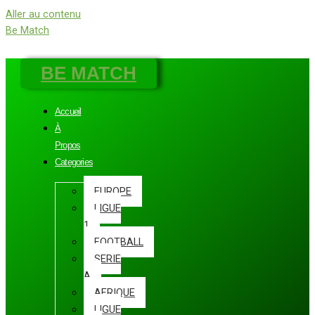
Aller au contenu
Be Match
BE MATCH
Accueil
À
Propos
Categories
EUROPE
LIGUE
1
FOOTBALL
SERIE
A
AFRIQUE
LIGUE