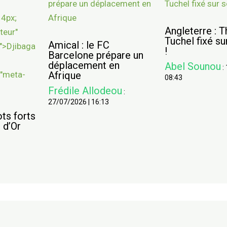
Angleterre : 
Tuchel fixé su
Amical : le FC
!
Barcelone prépare un
déplacement en
Abel Sounou
:
Afrique
08:43
Frédile Allodeou
:
27/07/2026
|
16:13
ots forts
 d’Or