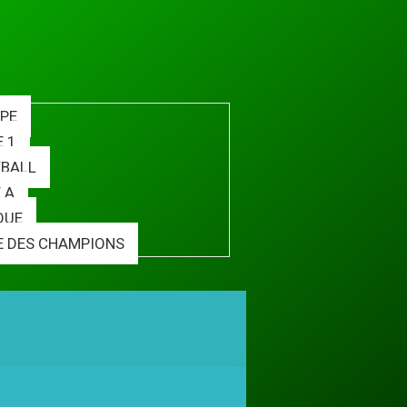
PE
E 1
BALL
 A
QUE
E DES CHAMPIONS