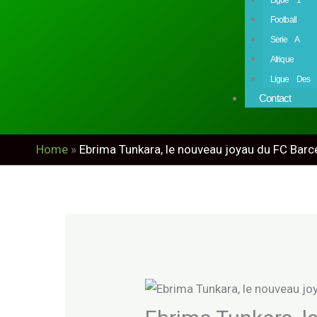
Football
Serie A
Afrique
Ligue Des 
Contact
Home
»
Ebrima Tunkara, le nouveau joyau du FC Barc