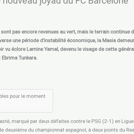
e nouveau joyau du FC Barcelone
 sont pas encore revenues au vert, mais le terrain continue d
raverse une période d’instabilité économique, la Masia deme
oir vu éclore Lamine Yamal, devenu le visage de cette généra
 : Ebrima Tunkara.
ibles pour le moment.
asté, marqué par deux défaites contre le PSG (2-1) en Ligue
lide deuxième du championnat espagnol, à deux points du Rea