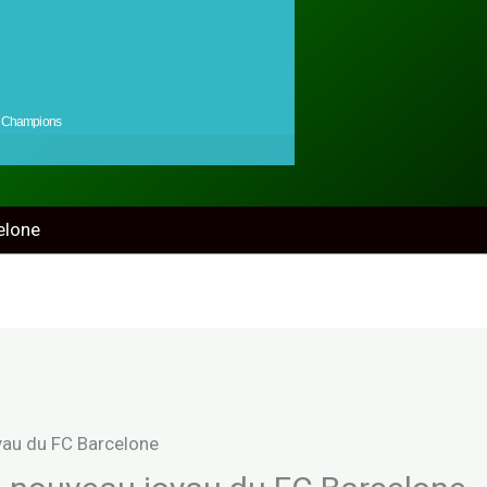
Champions
elone