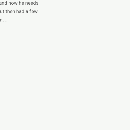
s and how he needs
but then had a few
m,…