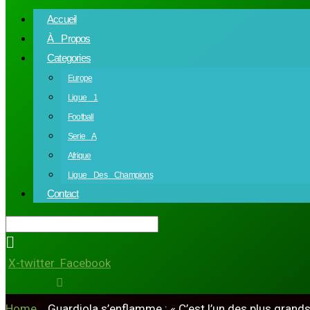
Accueil
À Propos
Categories
Europe
Ligue 1
Football
Serie A
Afrique
Ligue Des Champions
Contact
X-twitter
Facebook
Home
»
Guardiola s’enflamme : « C’est l’un des plus grands 