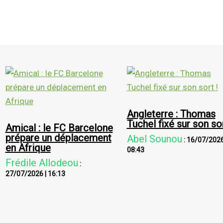
Angleterre : Thomas
Tuchel fixé sur son sor
Amical : le FC Barcelone
prépare un déplacement
Abel Sounou
:
16/07/202
en Afrique
08:43
Frédile Allodeou
:
27/07/2026
|
16:13