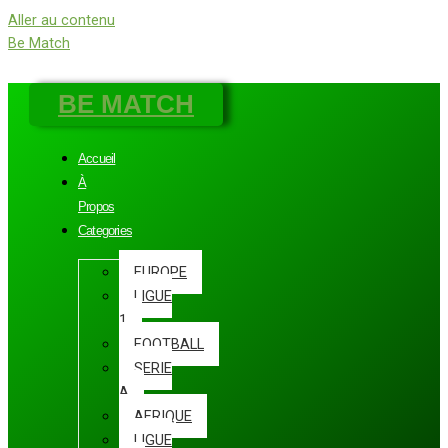
Aller au contenu
Be Match
BE MATCH
Accueil
À
Propos
Categories
EUROPE
LIGUE
1
FOOTBALL
SERIE
A
AFRIQUE
LIGUE