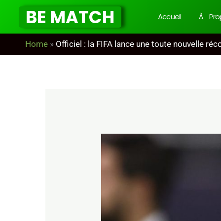
Aller
BE MATCH
Accueil
À Pro
au
contenu
Home
»
Officiel : la FIFA lance une toute nouvelle r