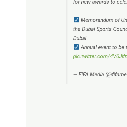
for new awards to celeb
Memorandum of Unde
the Dubai Sports Counc
Dubai
Annual event to be t
pic.twitter.com/4V6Jl
— FIFA Media (@fifame