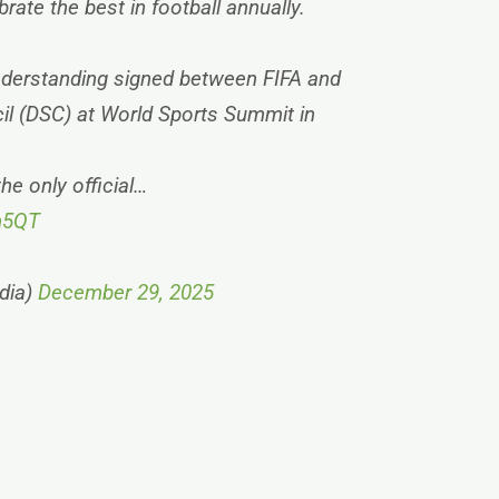
rate the best in football annually.
rstanding signed between FIFA and
il (DSC) at World Sports Summit in
he only official…
fn5QT
dia)
December 29, 2025