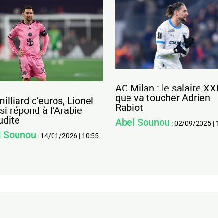
AC Milan : le salaire XX
que va toucher Adrien
milliard d’euros, Lionel
Rabiot
i répond à l’Arabie
udite
Abel Sounou
:
02/09/2025
|
l Sounou
:
14/01/2026
|
10:55