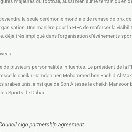
gures majeures du football, aussi bien sur le terrain qu’en d
 deviendra la seule cérémonie mondiale de remise de prix de
’organisation. Une manière pour la FIFA de renforcer la visib
ue, déjà très impliqué dans l’organisation d’événements sport
niveau
 de plusieurs personnalités influentes. Le président de la FIF
tesse le cheikh Hamdan ben Mohammed ben Rashid Al Maktou
ats arabes unis, ainsi que de Son Altesse le cheikh Manso
des Sports de Dubaï.
Council sign partnership agreement