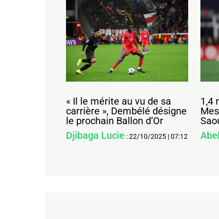
« Il le mérite au vu de sa
1,4 
carrière », Dembélé désigne
Mess
le prochain Ballon d’Or
Sao
Djibaga Lucie
Abe
:
22/10/2025
|
07:12