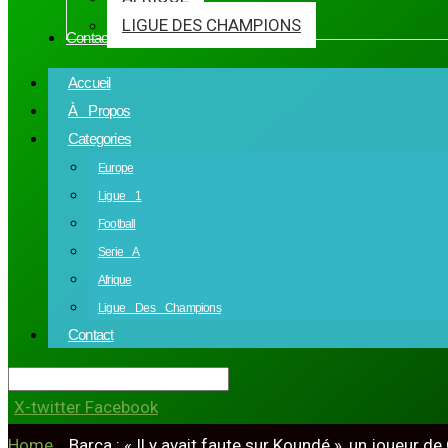
LIGUE DES CHAMPIONS
Contact
Accueil
À Propos
Categories
Europe
Ligue 1
Football
Serie A
Afrique
Ligue Des Champions
Contact
X-twitter
Facebook
Home
»
Barça : « Il y avait faute sur Koundé », un joueur d