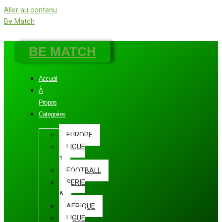
Aller au contenu
Be Match
BE MATCH
Accueil
À
Propos
Categories
EUROPE
LIGUE
1
FOOTBALL
SERIE
A
AFRIQUE
LIGUE