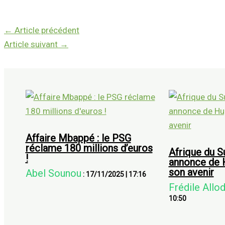
←
Article précédent
Article suivant
→
Affaire Mbappé : le PSG
réclame 180 millions d’euros
Afrique du S
!
annonce de 
son avenir
Abel Sounou
:
17/11/2025
|
17:16
Frédile Allo
10:50