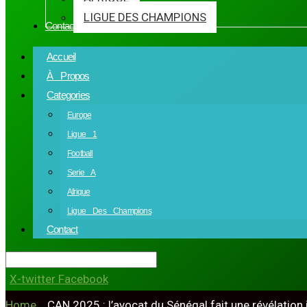
LIGUE DES CHAMPIONS
Contact
Accueil
À Propos
Categories
Europe
Ligue 1
Football
Serie A
Afrique
Ligue Des Champions
Contact
X-twitter
Facebook
Home
»
CAN 2025 : l’avocat du Sénégal fait une révélation