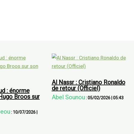
Al Nassr : Cristiano Ronaldo
de retour (Officiel)
ud : énorme
Hugo Broos sur
Abel Sounou
:
05/02/2026
|
05:43
deou
:
10/07/2026
|