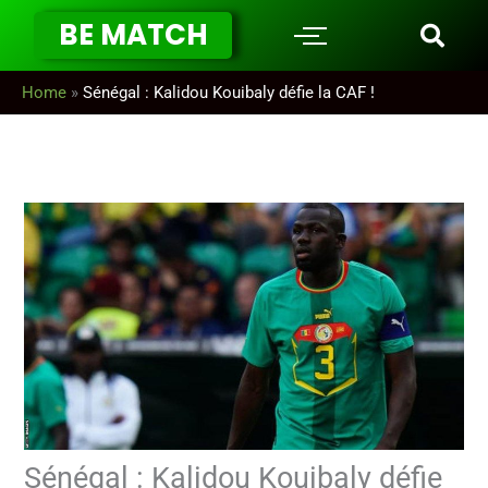
Aller
BE MATCH
au
contenu
Home
»
Sénégal : Kalidou Kouibaly défie la CAF !
Sénégal : Kalidou Kouibaly défie