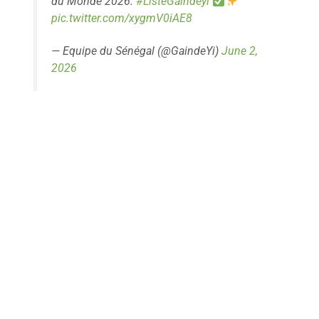
du Monde 2026.
#ListeGaindeyi
pic.twitter.com/xygmV0iAE8
— Equipe du Sénégal (@GaindeYi)
June 2,
2026