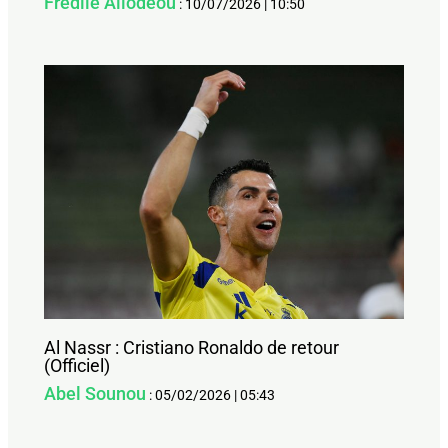
Frédile Allodeou
:
10/07/2026
|
10:50
Al Nassr : Cristiano Ronaldo de retour
(Officiel)
Abel Sounou
:
05/02/2026
|
05:43