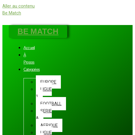
Aller au contenu
Be Match
BE MATCH
Accueil
À
Propos
Categories
EUROPE
LIGUE
1
FOOTBALL
SERIE
A
AFRIQUE
LIGUE