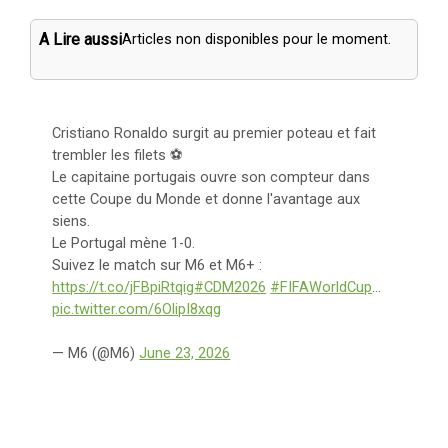
A Lire aussi
Articles non disponibles pour le moment.
Cristiano Ronaldo surgit au premier poteau et fait
trembler les filets ⚽️
Le capitaine portugais ouvre son compteur dans
cette Coupe du Monde et donne l'avantage aux
siens.
Le Portugal mène 1-0.
Suivez le match sur M6 et M6+ :
https://t.co/jFBpiRtqig
#CDM2026
#FIFAWorldCup
…
pic.twitter.com/6OlipI8xqg
— M6 (@M6)
June 23, 2026