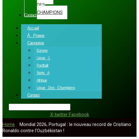
DES
CHAMPIONS
Contact
Accueil
À Propos
Categories
Europe
Ligue 1
Football
Serie A
Afrique
Ligue Des Champions
Contact
X-twitter
Facebook
Home
»
Mondial 2026, Portugal : le nouveau record de Cristiano
Ronaldo contre l’Ouzbékistan !