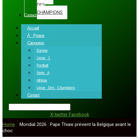
DES
CHAMPIONS
Contact
Accueil
À Propos
Categories
Europe
Ligue 1
Football
Serie A
Afrique
Ligue Des Champions
Contact
X-twitter
Facebook
Home
»
Mondial 2026 : Pape Thiaw prévient la Belgique avant le
choc