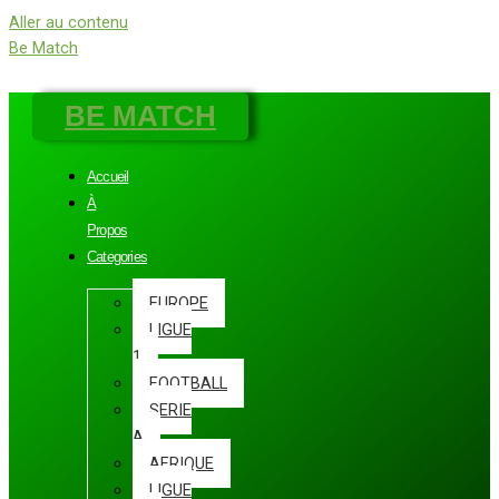
Aller au contenu
Be Match
BE MATCH
Accueil
À
Propos
Categories
EUROPE
LIGUE
1
FOOTBALL
SERIE
A
AFRIQUE
LIGUE