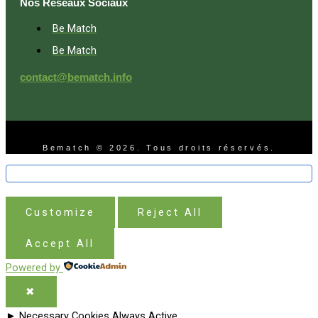
Nos Réseaux Sociaux
Be Match
Be Match
contact@bematch.info
Bematch © 2026. Tous droits réservés.
Customize
Reject All
Accept All
Powered by
✖
►
Necessary Cookies
Always Active