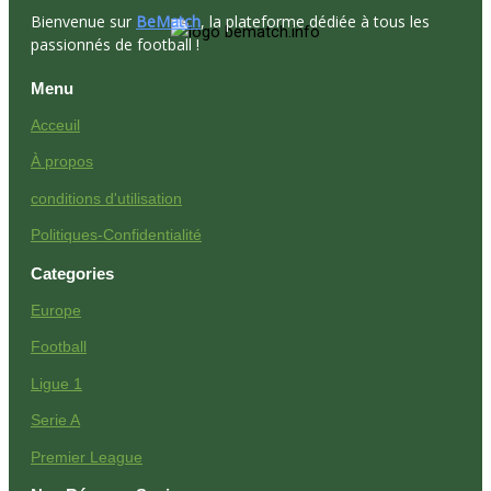
Bienvenue sur
BeMatch
, la plateforme dédiée à tous les
passionnés de football !
Menu
Acceuil
À propos
conditions d'utilisation
Politiques-Confidentialité
Categories
Europe
Football
Ligue 1
Serie A
Premier League