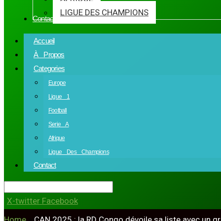
LIGUE DES CHAMPIONS
Contact
Accueil
À Propos
Categories
Europe
Ligue 1
Football
Serie A
Afrique
Ligue Des Champions
Contact
X-twitter
Facebook
Home
»
CAN 2025 : la RD Congo dévoile sa liste avec un g