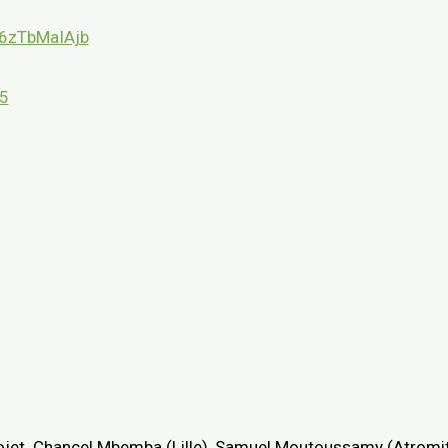
/6zTbMaIAjb
5
projet. Chancel Mbemba (Lille), Samuel Moutoussamy (Atromi