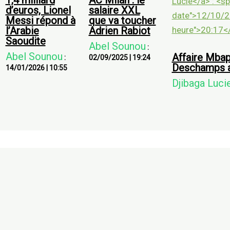
1,4 milliard
AC Milan : le
d’euros, Lionel
salaire XXL
Messi répond à
que va toucher
l’Arabie
Adrien Rabiot
Saoudite
Abel Sounou
:
Abel Sounou
Affaire Mbap
:
02/09/2025
|
19:24
Deschamps a
14/01/2026
|
10:55
Djibaga Luci