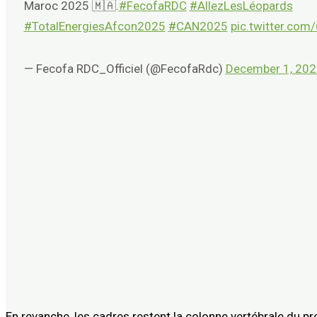
Maroc 2025 🇲🇦.
#FecofaRDC
#AllezLesLéopards
#TotalEnergiesAfcon2025
#CAN2025
pic.twitter.com
— Fecofa RDC_Officiel (@FecofaRdc)
December 1, 202
En revanche, les cadres restent la colonne vertébrale du 