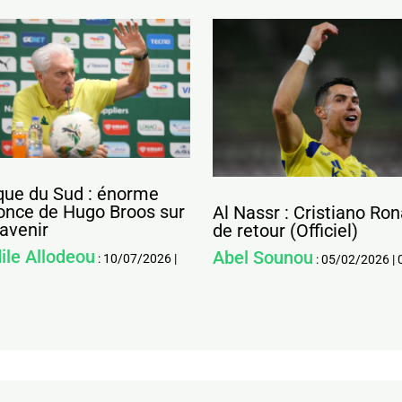
que du Sud : énorme
once de Hugo Broos sur
Al Nassr : Cristiano Ro
avenir
de retour (Officiel)
ile Allodeou
Abel Sounou
:
10/07/2026
|
:
05/02/2026
|