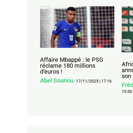
Affaire Mbappé : le PSG
Afri
réclame 180 millions
ann
d’euros !
son 
Abel Sounou
:
17/11/2025
|
17:16
Fréd
10:50