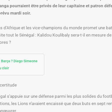
anga pourraient être privés de leur capitaine et patron déf
prévu mardi soir.
ns d’Afrique et les vice-champions du monde promet une bata
te tout le Sénégal : Kalidou Koulibaly sera-t-il en mesure de 
ores ?
u Barça ? Diego Simeone
 clair
certitude
gal s’appuie sur une défense parmi les plus solides du footba
ions, les Lions n’avaient encaissé que deux buts en sept re
manœuvrer.