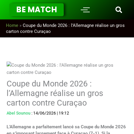
Aller
BE MATCH
au
contenu
Home
»
Coupe du Monde 2026 : l’Allemagne réalise un gros
carton contre Curaçao
Coupe du Monde 2026 :
l’Allemagne réalise un gros
carton contre Curaçao
Abel Sounou
:
14/06/2026
|
19:12
L’Allemagne a parfaitement lancé sa Coupe du Monde 2026
en s’imposant largement face à Curaçao (7-1). Si la